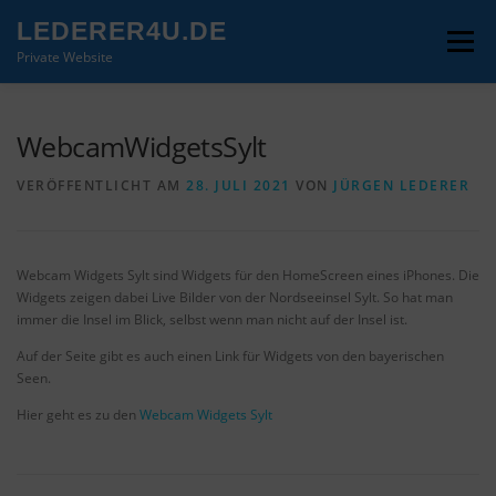
Zum
LEDERER4U.DE
Inhalt
Menü
springen
Private Website
BILDQUELLEN
IMPRESSUM
WebcamWidgetsSylt
VERÖFFENTLICHT AM
28. JULI 2021
VON
JÜRGEN LEDERER
Webcam Widgets Sylt sind Widgets für den HomeScreen eines iPhones. Die
Widgets zeigen dabei Live Bilder von der Nordseeinsel Sylt. So hat man
immer die Insel im Blick, selbst wenn man nicht auf der Insel ist.
Auf der Seite gibt es auch einen Link für Widgets von den bayerischen
Seen.
Hier geht es zu den
Webcam Widgets Sylt